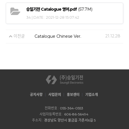
승일기전 Catalogue 영어.pdf
(57.7M)
34 | DATE : 2021-12-28 15:07:42
이전글
21.12.28
Catalogue Chinese Ver.
공지사항
사업문의
홍보센터
기업소개
전화번호 :
055-364-0553
사업자등록번호 :
606-86-56494
주소지 :
경상남도 양산시 물금읍 가촌서6길 5